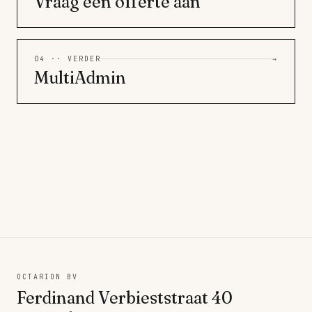
Vraag een offerte aan
04 ·· VERDER
→
MultiAdmin
OCTARION BV
Ferdinand Verbieststraat 40