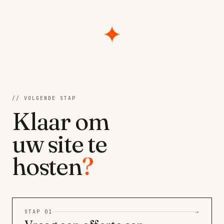
✦
// VOLGENDE STAP
Klaar om
uw site te
hosten
?
STAP 01
→