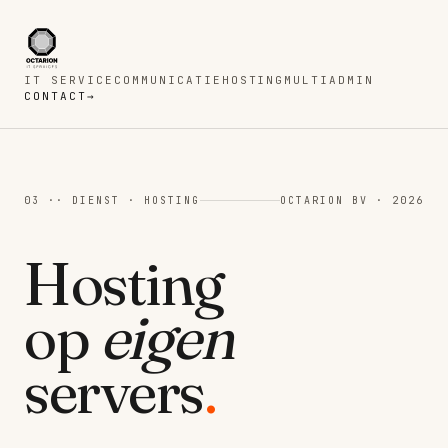
IT SERVICE
COMMUNICATIE
HOSTING
MULTIADMIN
CONTACT
→
03 ·· DIENST · HOSTING
OCTARION BV · 2026
Hosting
op
eigen
servers
.