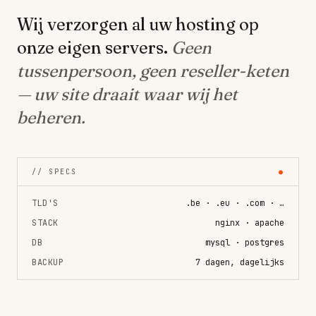
Wij verzorgen al uw hosting op
onze eigen servers.
Geen
tussenpersoon, geen reseller-keten
— uw site draait waar wij het
beheren.
// SPECS
●
TLD'S
.be · .eu · .com · …
STACK
nginx · apache
DB
mysql · postgres
BACKUP
7 dagen, dagelijks